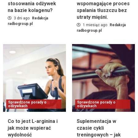
stosowania odżywek
wspomagające proces
na bazie kolagenu?
spalania tłuszczu bez
utraty mięśni.
3 dni ago
Redakcja
radbogroup.pl
1 miesiąc ago
Redakcja
radbogroup.pl
Sprawdzone porady o
Sprawdzone porady o
odżywkach
odżywkach
Co to jest L-arginina i
Suplementacja w
jak może wspierać
czasie cykli
wydolność
treningowych – jak