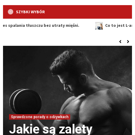
SZYBKI WYBÓR
tłuszczu bez utraty mięśni.
Co to jest L-arginina i ja
Sprawdzone porady o odżywkach
Czy warto stosować odżywki zawierające
kwasy tłuszczowe omega-3?
5
Sprawdzone porady o odżywkach
Suplementy diety
Sprawdzone porady o odżywkach
Jakie odżywki pomogą w poprawie
wspomagające
elastyczności mięśni?
6
proces spalania
Sprawdzone porady o odżywkach