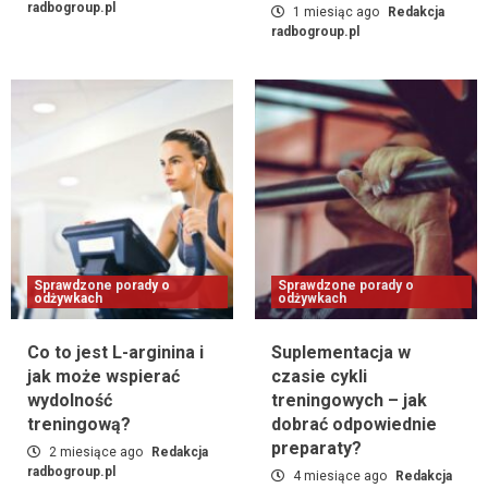
radbogroup.pl
Jakie są zalety stosowania odżywek na bazie
1 miesiąc ago
Redakcja
radbogroup.pl
kolagenu?
1
Sprawdzone porady o odżywkach
Suplementy diety wspomagające proces
spalania tłuszczu bez utraty mięśni.
2
Sprawdzone porady o odżywkach
Co to jest L-arginina i jak może wspierać
wydolność treningową?
Sprawdzone porady o
Sprawdzone porady o
3
odżywkach
odżywkach
Co to jest L-arginina i
Suplementacja w
Sprawdzone porady o odżywkach
jak może wspierać
czasie cykli
Suplementacja w czasie cykli treningowych –
wydolność
treningowych – jak
jak dobrać odpowiednie preparaty?
4
treningową?
dobrać odpowiednie
preparaty?
2 miesiące ago
Redakcja
radbogroup.pl
4 miesiące ago
Redakcja
Sprawdzone porady o odżywkach