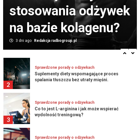
Jakie suplementy przyspieszają regenerację
k
tłuszczu bez utraty
po treningu siłowym?
7
mięśni.
Sprawdzone porady o odżywkach
Jakie są zalety stosowania odżywek na bazie
1 miesiąc ago
Redakcja radbogroup.pl
kolagenu?
1
Sprawdzone porady o odżywkach
Suplementy diety wspomagające proces
spalania tłuszczu bez utraty mięśni.
2
Sprawdzone porady o odżywkach
Co to jest L-arginina i jak może wspierać
wydolność treningową?
3
Sprawdzone porady o odżywkach