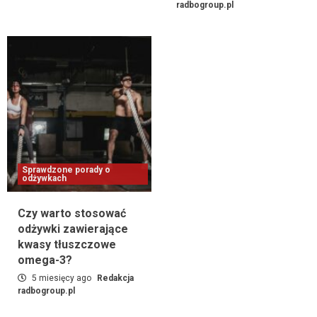
radbogroup.pl
Czy warto stosować odżywki zawierające
kwasy tłuszczowe omega-3?
5
Sprawdzone porady o odżywkach
Jakie odżywki pomogą w poprawie
elastyczności mięśni?
6
Sprawdzone porady o odżywkach
Jakie suplementy przyspieszają regenerację
Sprawdzone porady o
odżywkach
po treningu siłowym?
7
Czy warto stosować
odżywki zawierające
kwasy tłuszczowe
omega-3?
5 miesięcy ago
Redakcja
radbogroup.pl