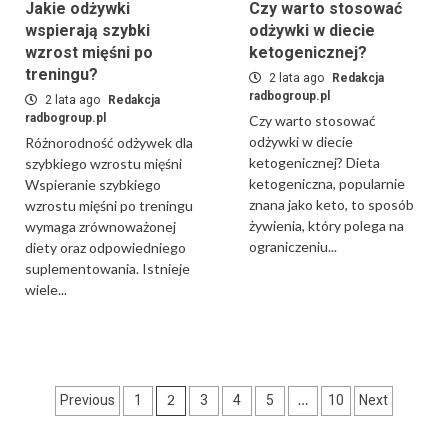
Jakie odżywki
Czy warto stosować
wspierają szybki
odżywki w diecie
wzrost mięśni po
ketogenicznej?
treningu?
2 lata ago
Redakcja
radbogroup.pl
2 lata ago
Redakcja
radbogroup.pl
Czy warto stosować
odżywki w diecie
Różnorodność odżywek dla
ketogenicznej? Dieta
szybkiego wzrostu mięśni
ketogeniczna, popularnie
Wspieranie szybkiego
znana jako keto, to sposób
wzrostu mięśni po treningu
żywienia, który polega na
wymaga zrównoważonej
ograniczeniu...
diety oraz odpowiedniego
suplementowania. Istnieje
wiele...
Nawigacja
2
…
Previous
1
3
4
5
10
Next
po