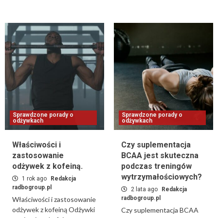
Sprawdzone porady o
Sprawdzone porady o
odżywkach
odżywkach
Właściwości i
Czy suplementacja
zastosowanie
BCAA jest skuteczna
odżywek z kofeiną.
podczas treningów
wytrzymałościowych?
1 rok ago
Redakcja
radbogroup.pl
2 lata ago
Redakcja
radbogroup.pl
Właściwości i zastosowanie
odżywek z kofeiną Odżywki
Czy suplementacja BCAA