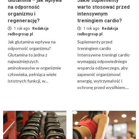
Glutamina – jak wpływa
Jakie suplementy
na odporność
warto stosować przed
organizmu i
intensywnym
regenerację?
treningiem cardio?
1 rok ago
Redakcja
1 rok ago
Redakcja
radbogroup.pl
radbogroup.pl
Jak glutamina wpływa na
Suplementy przed
odporność organizmu?
treningiem cardio
Glutamina to jedna z
Intensywne treningi cardio
najważniejszych
wymagają odpowiedniego
aminokwasów w organizmie
wsparcia odżywczego, aby
człowieka, pełniąca wiele
zapewnić organizmowi
istotnych funkcji, w...
energię, wytrzymałość i
ochronę przed wysiłkiem....