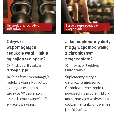
Sprawdzone porady o
Sprawdzone porady o
odżywkach
odżywkach
Odżywki
Jakie suplementy diety
wspomagające
mogą wspomóc walkę
redukcję wagi – jakie
z chronicznym
są najlepsze opcje?
zmęczeniem?
1 rok ago
Redakcja
1 rok ago
Redakcja
radbogroup.pl
radbogroup.pl
Jakie odżywki wspomagają
Suplementy diety a
redukcję wagi? Rolnictwo
chroniczne zmęczenie
ekologiczne – co to
Chroniczne zmęczenie to
takiego? W dzisiejszych
powszechny problem, który
czasach coraz więcej osób
może znacząco wpływać na
zwraca uwagę na...
codzienne funkcjonowanie i
jakość życia....