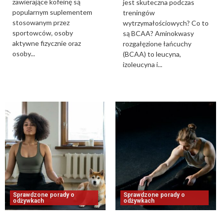
zawierające kofeinę są
jest skuteczna podczas
popularnym suplementem
treningów
stosowanym przez
wytrzymałościowych? Co to
sportowców, osoby
są BCAA? Aminokwasy
aktywne fizycznie oraz
rozgałęzione łańcuchy
osoby...
(BCAA) to leucyna,
izoleucyna i...
Sprawdzone porady o
Sprawdzone porady o
odżywkach
odżywkach