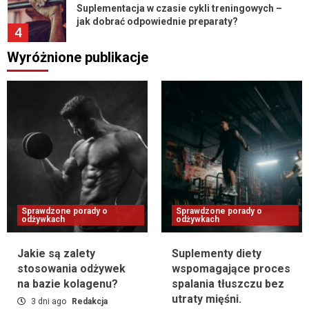
Suplementacja w czasie cykli treningowych –
jak dobrać odpowiednie preparaty?
4
Wyróżnione publikacje
Sprawdzone porady o odżywkach
Czy warto stosować odżywki zawierające
kwasy tłuszczowe omega-3?
5
Sprawdzone porady o odżywkach
Jakie odżywki pomogą w poprawie
elastyczności mięśni?
6
Sprawdzone porady o
Sprawdzone porady o
odżywkach
odżywkach
Sprawdzone porady o odżywkach
Jakie suplementy przyspieszają regenerację
Jakie są zalety
Suplementy diety
po treningu siłowym?
7
stosowania odżywek
wspomagające proces
na bazie kolagenu?
spalania tłuszczu bez
utraty mięśni.
3 dni ago
Redakcja
Sprawdzone porady o odżywkach