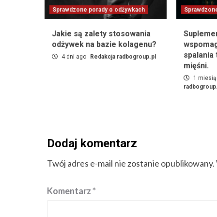
Sprawdzone porady o odżywkach
Sprawdzone
Jakie są zalety stosowania
Suplemen
odżywek na bazie kolagenu?
wspomag
spalania 
4 dni ago
Redakcja radbogroup.pl
mięśni.
1 miesi
radbogroup.
Dodaj komentarz
Twój adres e-mail nie zostanie opublikowany.
Komentarz
*