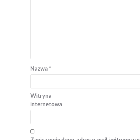
Nazwa
*
Witryna
internetowa
Zapisz moje dane, adres e-mail i witrynę w