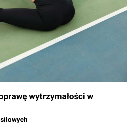
oprawę wytrzymałości w
 siłowych