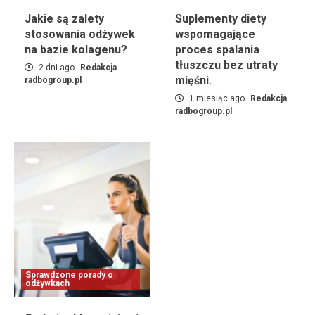
Jakie są zalety
Suplementy diety
stosowania odżywek
wspomagające
na bazie kolagenu?
proces spalania
tłuszczu bez utraty
2 dni ago
Redakcja
mięśni.
radbogroup.pl
1 miesiąc ago
Redakcja
radbogroup.pl
Sprawdzone porady o
odżywkach