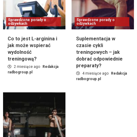
Sprawdzone porady o
Sprawdzone porady o
odżywkach
odżywkach
Co to jest L-arginina i
Suplementacja w
jak może wspierać
czasie cykli
wydolność
treningowych – jak
treningową?
dobrać odpowiednie
preparaty?
2 miesiące ago
Redakcja
radbogroup.pl
4 miesiące ago
Redakcja
radbogroup.pl