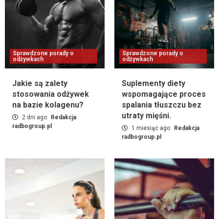
Sprawdzone porady o
Sprawdzone porady o
odżywkach
odżywkach
Jakie są zalety
Suplementy diety
stosowania odżywek
wspomagające proces
na bazie kolagenu?
spalania tłuszczu bez
utraty mięśni.
2 dni ago
Redakcja
radbogroup.pl
1 miesiąc ago
Redakcja
radbogroup.pl