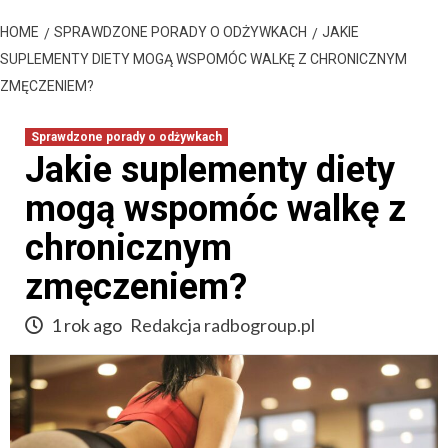
HOME
SPRAWDZONE PORADY O ODŻYWKACH
JAKIE
SUPLEMENTY DIETY MOGĄ WSPOMÓC WALKĘ Z CHRONICZNYM
ZMĘCZENIEM?
Sprawdzone porady o odżywkach
Jakie suplementy diety
mogą wspomóc walkę z
chronicznym
zmęczeniem?
1 rok ago
Redakcja radbogroup.pl