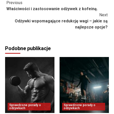
Continue
Previous
Właściwości i zastosowanie odżywek z kofeiną.
Reading
Next
Odżywki wspomagające redukcję wagi – jakie są
najlepsze opcje?
Podobne publikacje
Sprawdzone porady o
Sprawdzone porady o
odżywkach
odżywkach